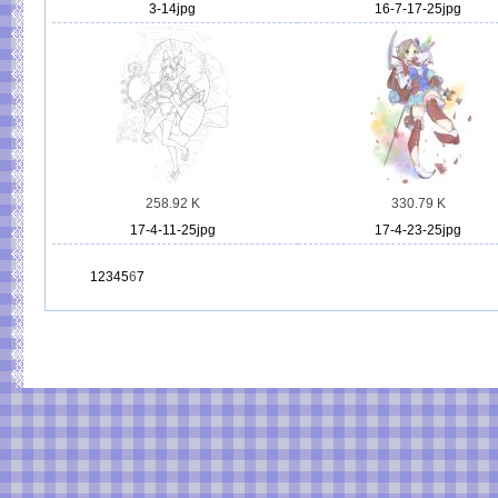
3-14jpg
16-7-17-25jpg
258.92 K
330.79 K
17-4-11-25jpg
17-4-23-25jpg
1
2
3
4
5
6
7