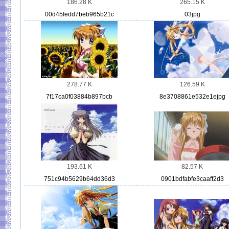
186.28 K
265.15 K
00d45fedd7beb965b21c
03jpg
278.77 K
126.59 K
7f17ca0f03884b897bcb
8e3708861e532e1ejpg
193.61 K
82.57 K
751c94b5629b64dd36d3
0901bdfabfe3caaff2d3