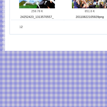
259.78 K
851.6 K
24252423_1313570557_
20110822105929png
1
2