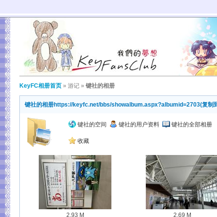
KeyFC相册首页
»
游记
»
键社的相册
键社的相册
https://keyfc.net/bbs/showalbum.aspx?albumid=2703
(
复制
键社的空间
键社的用户资料
键社的全部相册
收藏
2.93 M
2.69 M