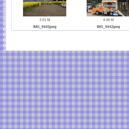
3.01 M
4.46 M
IMG_9445jpeg
IMG_9442jpeg