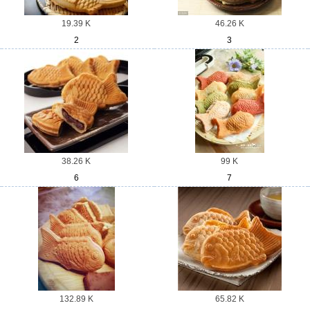
19.39 K
46.26 K
2
3
38.26 K
99 K
6
7
132.89 K
65.82 K