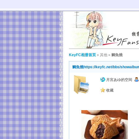
KeyFC相册首页
»
其他
»
鯛魚燒
鯛魚燒
https://keyfc.net/bbs/showalb
月宮あゆ的空间
收藏