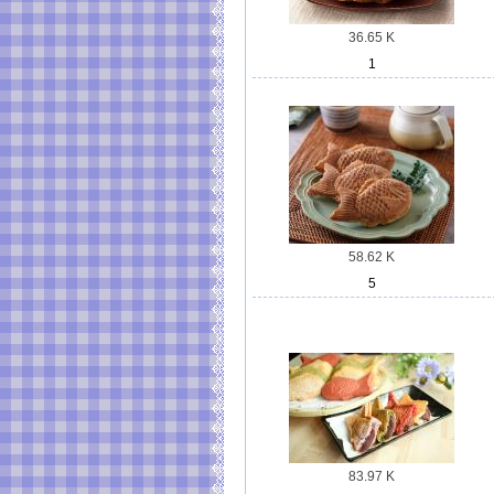
36.65 K
1
58.62 K
5
83.97 K