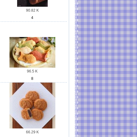
90.82 K
4
96.5 K
8
66.29 K