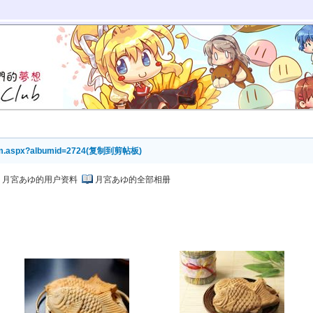
um.aspx?albumid=2724
(
复制到剪帖板
)
月宮あゆ的用户资料
月宮あゆ的全部相册