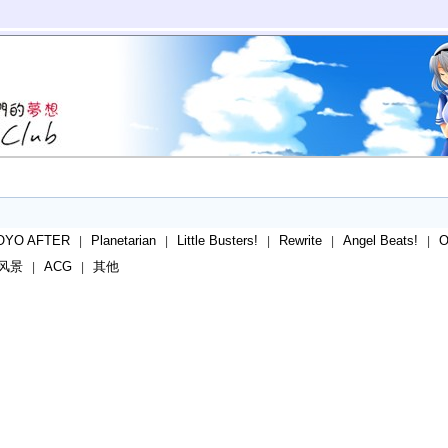
OYO AFTER
Planetarian
Little Busters!
Rewrite
Angel Beats!
|
|
|
|
|
风景
ACG
其他
|
|