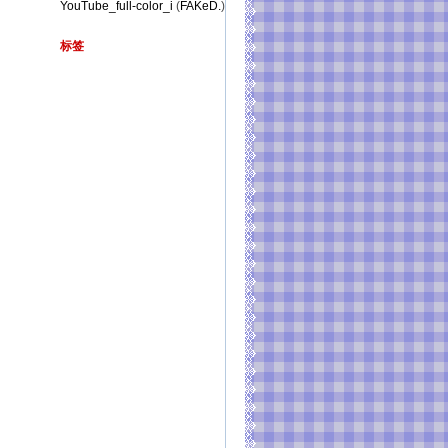
YouTube_full-color_i
(
FAKeD.
)
标签