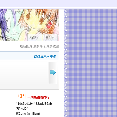
功能
索引
最新图片
最多评论
最多收藏
幻灯展示
+ 更多
一周热图总排行
41dc7bd194482add35ab
(
FAKeD.
)
猪2png
(
nihilism
)