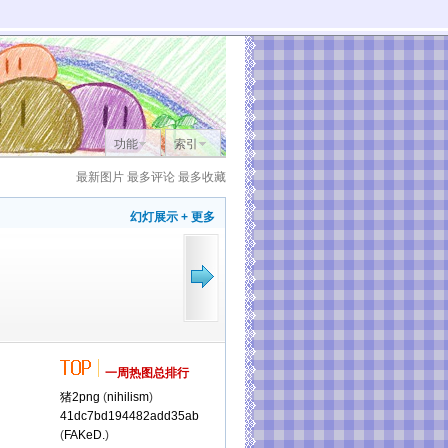
功能
索引
最新图片
最多评论
最多收藏
幻灯展示
+ 更多
一周热图总排行
猪2png
(
nihilism
)
41dc7bd194482add35ab
(
FAKeD.
)