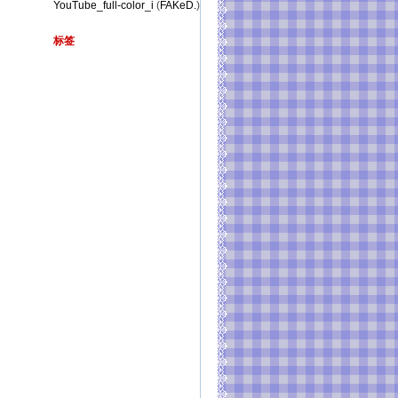
YouTube_full-color_i
(
FAKeD.
)
标签