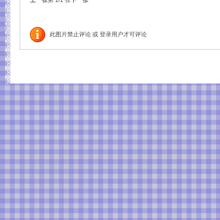
上一张
第
1
/1
张
下一张
此图片禁止评论 或 登录用户才可评论