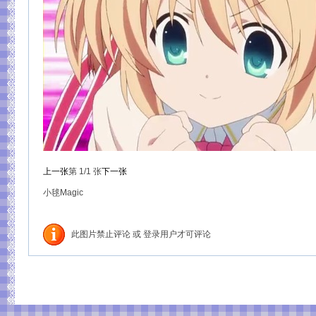
上一张
第
1
/1
张
下一张
小毬Magic
此图片禁止评论 或 登录用户才可评论