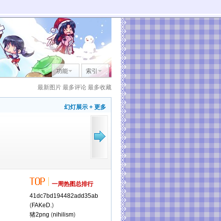
功能
索引
最新图片
最多评论
最多收藏
幻灯展示
+ 更多
一周热图总排行
41dc7bd194482add35ab
(
FAKeD.
)
猪2png
(
nihilism
)