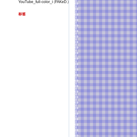
YouTube_full-color_i
(
FAKeD.
)
标签