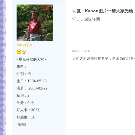
回复：Kanon图片~~请大家光顾
汗……就2张啊
≮冬の雫≯
人们之所以能怀抱希望，是因为他们看
- 星光等候的天堂 -
来自：
性别：男
生日：1984-05-23
注册： 2003-02-22
精华：2
学分：0 个
好人卡：30 张
好感度：10
[魔都]