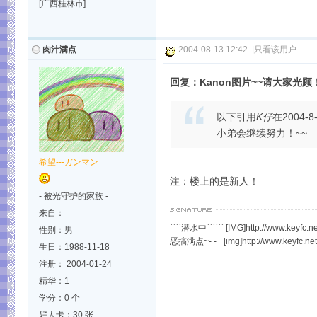
[广西桂林市]
肉汁满点
2004-08-13 12:42
|
只看该用户
回复：Kanon图片~~请大家光顾
以下引用
K仔
在2004-8
小弟会继续努力！~~
希望---ガンマン
注：楼上的是新人！
- 被光守护的家族 -
来自：
````潜水中`````` [IMG]http://www.ke
性别：男
恶搞满点~- -+ [img]http://www.keyfc.ne
生日：1988-11-18
注册： 2004-01-24
精华：1
学分：0 个
好人卡：30 张