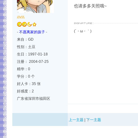
也请多多关照哦~
///x\\\
(´・ω・｀)
-
不愿离家的孩子
-
来自：GD
性别：土豆
生日：1997-01-18
注册： 2004-07-25
精华：0
学分：0 个
好人卡：35 张
好感度：2
广东省深圳市福田区
上一主题
|
下一主题