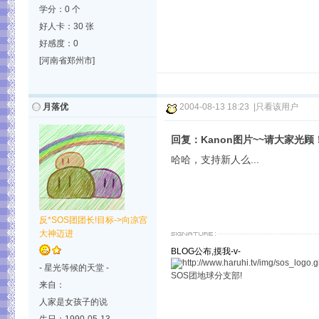
学分：0 个
好人卡：30 张
好感度：0
[河南省郑州市]
月落优
2004-08-13 18:23
|
只看该用户
回复：Kanon图片~~请大家光顾
哈哈，支持新人么...
反*SOS团团长!目标->向凉宫
大神迈进
BLOG公布,摸我-v-
- 星光等候的天堂 -
SOS团地球分支部!
来自：
人家是女孩子的说