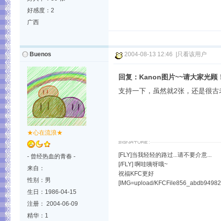
好感度：2
广西
Buenos
2004-08-13 12:46
|
只看该用户
回复：Kanon图片~~请大家光顾
支持一下，虽然就2张，还是很古老的
★心在流浪★
[FLY]当我轻轻的路过...请不要介意...
- 曾经热血的青春 -
[/FLY] 啊哇咦呀哦~
来自：
祝福KFC更好
性别：男
[IMG=upload/KFCFile856_abdb9498
生日：1986-04-15
注册： 2004-06-09
精华：1