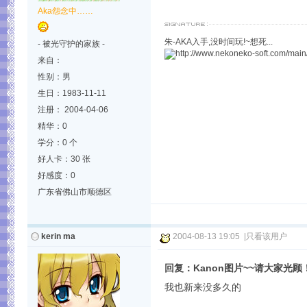
Aka怨念中……
朱-AKA入手,没时间玩!~想死...
- 被光守护的家族 -
来自：
性别：男
生日：1983-11-11
注册： 2004-04-06
精华：0
学分：0 个
好人卡：30 张
好感度：0
广东省佛山市顺德区
kerin ma
2004-08-13 19:05
|
只看该用户
回复：Kanon图片~~请大家光顾
我也新来没多久的