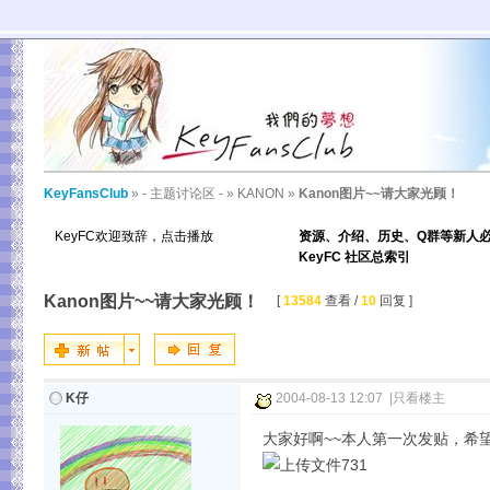
KeyFansClub
»
- 主题讨论区 -
»
KANON
»
Kanon图片~~请大家光顾！
KeyFC欢迎致辞，点击播放
资源、介绍、历史、Q群等新人
KeyFC 社区总索引
Kanon图片~~请大家光顾！
[
13584
查看 /
10
回复 ]
K仔
2004-08-13 12:07
|
只看楼主
大家好啊~~本人第一次发贴，希