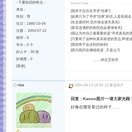
- 千夏轮回的终点 -
来自：
[我并不仅仅在寻求“结果”]
性别：男
[如果只为了寻求“结果”的话,人是容易走
[在走捷径时,也许就会迷失真实]
生日：1980-10-04
[甚至连满腔的热忱也会逐渐丧失]
注册： 2004-07-22
[我认为对自己最重要的是“寻求真实的意志
精华：0
[只要有了这种向真实前进的意志,即使这
[我也终于会达到目标的]
学分：0 个
[因为我仍在继续前进...不是么?]
好人卡：30 张
好感度：0
.........悼念艾班乔
[香港]
rise
2004-08-13 18:59
|
只看该用户
回复：Kanon图片~~请大家光顾
好像在哪里看过的样子……