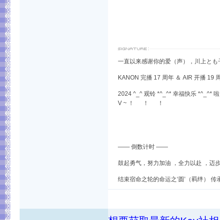
一直以来感谢你的爱（声），川上とも
KANON 完播 17 周年 ＆ AIR 开播 19
2024 ^_^ 观铃 *^_^* 幸福快乐 *^_^* 啦
V ~ ！ ！ ！
—— 倒数计时 ——
鼓起勇气，努力加油 ，全力以赴 ，迈步
结束宿命之轮的命运之‘圆’（羁绊） 传