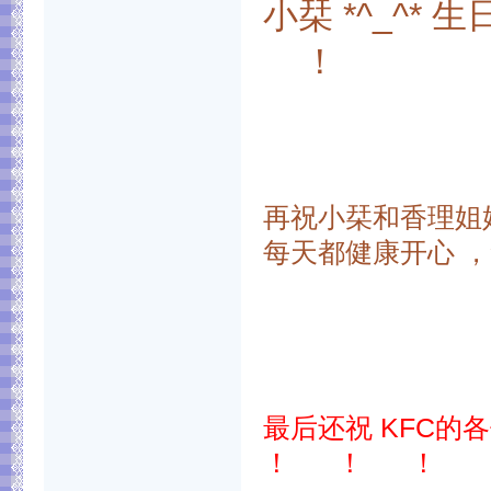
小栞 *^_^* 
！
再祝小栞和香理姐姐
每天都健康开心 ，笑
最后还祝 KFC的各位 
！ ！ ！