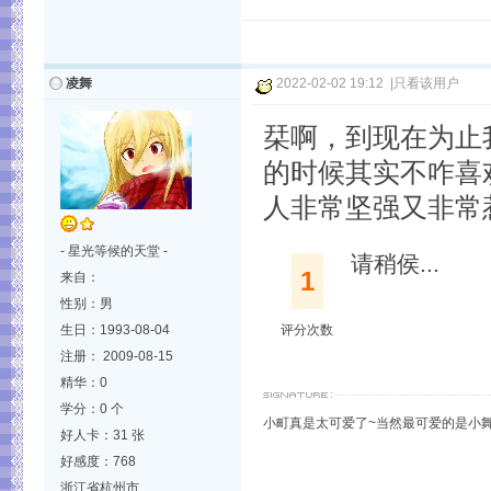
凌舞
2022-02-02 19:12
|
只看该用户
栞啊，到现在为止我
的时候其实不咋喜
人非常坚强又非常
- 星光等候的天堂 -
请稍侯...
1
来自：
性别：男
生日：1993-08-04
评分次数
注册： 2009-08-15
精华：0
学分：0 个
小町真是太可爱了~当然最可爱的是小
好人卡：31 张
好感度：768
浙江省杭州市