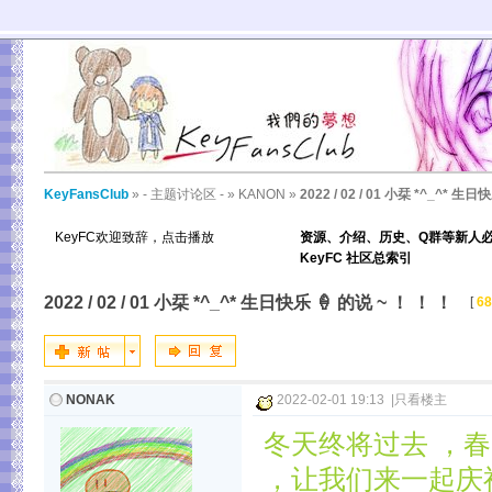
KeyFansClub
»
- 主题讨论区 -
»
KANON
»
2022 / 02 / 01 小栞 *^_^* 生
KeyFC欢迎致辞，点击播放
资源、介绍、历史、Q群等新人
KeyFC 社区总索引
2022 / 02 / 01 小栞 *^_^* 生日快乐 🍦 的说 ~ ！ ！ ！
[
68
NONAK
2022-02-01 19:13
|
只看楼主
冬天终将过去 ，
，让我们来一起庆祝这