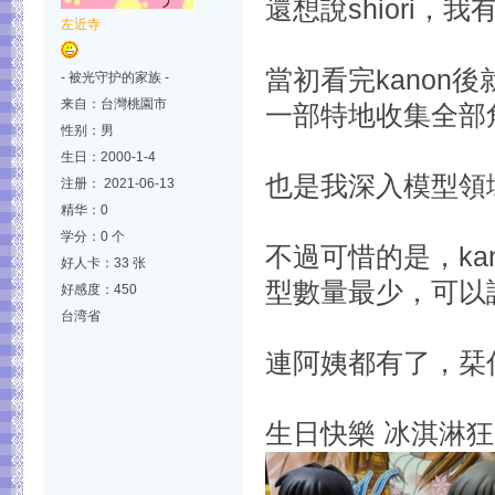
還想說shiori，我
左近寺
當初看完kanon
- 被光守护的家族 -
来自：台灣桃園市
一部特地收集全部
性别：男
生日：2000-1-4
也是我深入模型領
注册： 2021-06-13
精华：0
学分：0 个
不過可惜的是，ka
好人卡：33 张
型數量最少，可以
好感度：450
台湾省
連阿姨都有了，栞你
生日快樂 冰淇淋