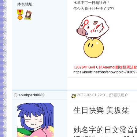
水羊不可一日無牡丹!!!
[本机地址]
你今天膜拜牡丹神了沒??
↓
2026年KeyFC的Anemoi圖標投票活動
https://keyfc.net/bbs/showtopic-70369
southpark0089
2022-02-01 22:01
|
只看该用户
生日快樂 美坂栞
她名字的日文發音