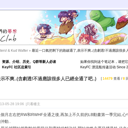
sters! & Kud Wafter
»
最近一口氣把剩下的路線通了,表示不爽..(含劇透!不過應該很多人
资源、介绍、历史、Q群等新人必读
如果你找到这个笔记本，请把
KeyFC 社区总索引
KeyFC 漂流瓶传递活动 Since 2
不爽..(含劇透!不過應該很多人已經全通了吧..)
[
14479
查看 /
8
回
13-05-28 19:06
|
只看楼主
個月左右把RW和RWHF全通之後,再加上不久前的LB動畫第一季完結,心
沖動..