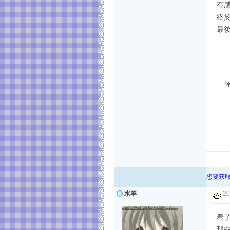
有感
終於
最後
想要获取
水羊
20
看
那些