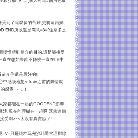
沙耶=V=...(個人對這3個角色最
妹受到了這麼多的苦難,更將這兩姊
D END所以還是滿意=3=(佳奈多是
而慢慢猜到恭介的目的,還是能接受
,一直在想如果鈴不轉校一直在LB中
得恭介你還是最好的!!
感慨地想refrain之前的劇情就
感覺=~=...)
大家都能在一起的GOODEND影響
沙耶和現在的理樹在一起啊,既然這個
接受啊>~<太沒有真實感了!
呢=V=只是純粹玩完沙耶通常理樹線