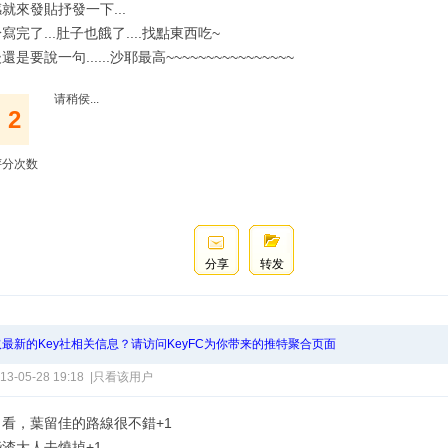
就來發貼抒發一下...
寫完了...肚子也餓了....找點東西吃~
還是要說一句......沙耶最高~~~~~~~~~~~~~~~~
请稍侯...
2
评分次数
分享
转发
最新的Key社相关信息？请访问KeyFC为你带来的推特聚合页面
13-05-28 19:18
|
只看该用户
了看，葉留佳的路線很不錯+1
渣大人去燒掉+1