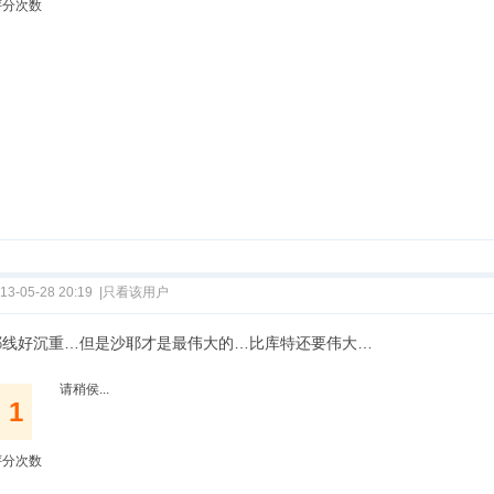
评分次数
13-05-28 20:19
|
只看该用户
耶线好沉重…但是沙耶才是最伟大的…比库特还要伟大…
请稍侯...
1
评分次数