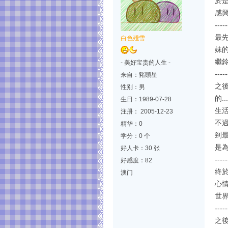
於是
感興
-----
最
白色殘雪
妹的
繼鈴
- 美好宝贵的人生 -
-----
来自：豬頭星
之
性别：男
的.
生日：1989-07-28
生活
注册： 2005-12-23
不過
精华：0
到最
学分：0 个
是為
好人卡：30 张
-----
好感度：82
終於
澳门
心
世界
-----
之後