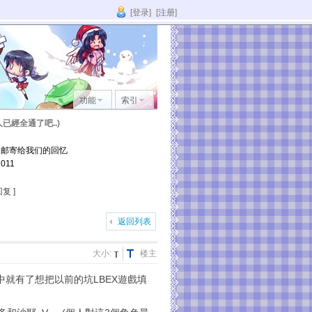
[登录]
[注册]
功能
索引
已經全通了吧..)
它邮寄给我们的回忆
011
复 ]
返回列表
大小:
楼主
中就有了想把以前的坑LBEX遊戲填