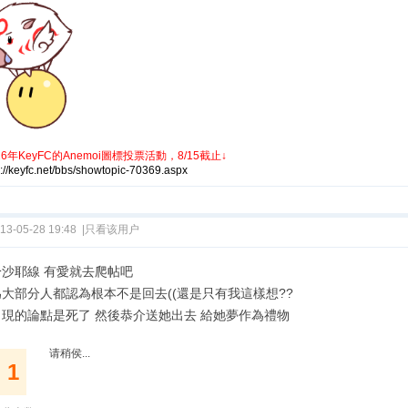
26年KeyFC的Anemoi圖標投票活動，8/15截止
↓
s://keyfc.net/bbs/showtopic-70369.aspx
13-05-28 19:48
|
只看该用户
於沙耶線 有愛就去爬帖吧
大部分人都認為根本不是回去((還是只有我這樣想??
出現的論點是死了 然後恭介送她出去 給她夢作為禮物
请稍侯...
1