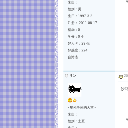
来自：
性别：男
生日：1997-3-2
注册： 2011-08-17
精华：0
学分：0 个
好人卡：29 张
好感度：224
台湾省
リン
20
沙
- 星光等候的天堂 -
来自：
性别：土豆