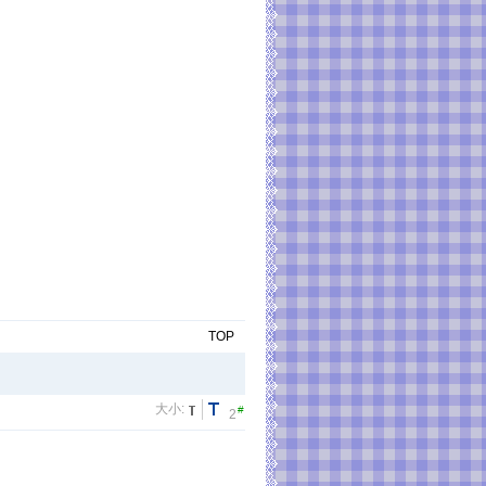
TOP
大小:
#
2