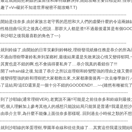
最近就開始把剩餘的葉留佳和庫特線解決掉,開始攻略主要目標是鈴,佳奈多和
趣了=V=礙於不知道世界秘密不能攻略T.T)
--------------------------------------------------------------------------------------
先開始是佳奈多,由於家族古老守舊的思想和大人們的虛榮什麼的令這兩姊
性格扭曲!玩完之後真心想說...那群大人都是渣!!不過最後還算是有個GOO
和沙耶之後我最喜歡的角色了~~)
--------------------------------------------------------------------------------------
後就到鈴線了,由開始的日常笑劇到鈴轉校,理樹發現紙條任務是恭介的所為
..不過由理樹帶著鈴私奔到某鄉村,最後結果還是失敗來說心情又變得郁悶
其實也是不錯的啊,也不會搞得要私奔了....恭介我真的看錯你了!!!
開了refrain線之後,知道了恭介之所以迫理樹和鈴變堅強的理由之後又覺
後變得堅強的鈴和理樹把大家都救出來,大家都康復後再一次去修學旅行,心中
了這結局!這ED還算是一個十分不錯的GOODEND!!....~~(雖然有種被坑了的
---------------------------------------------------------------------------------------
到了沙耶線(通常理樹VER),老實說不滿!!可能是之前佳奈多和鈴線到最後
情吧,個人理解加上參考其他人的感想只能說結局只能算是普通!!我還是想
由恭介主宰,為什麼不能像上面佳奈多那樣呢..回到過去小時候之類的不想
---------------------------------------------------------------------------------------
就到沙耶線的笨蛋理樹,學園革命線和佐佐美線了....其實這些我還沒開始