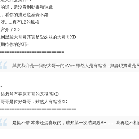
喵的話，還沒看到動畫和遊戲
以，看你的描述也感覺不錯
呀......真有LB的風格
宮介了XD
想到黑臉大哥哥其實是愛妹妹的大哥哥XD
續期待你的沙耶~
==========================
其實恭介是一個好大哥來的=V=~ 雖然人是有點怪...無論現實還是另
~
描述忽然有春原哥哥的既視感XD
原哥哥是位好哥哥，雖然人有點怪XD
===============================
是挺不错 本来还蛮喜欢的，谁知第一次结局必BE…… 我再也不