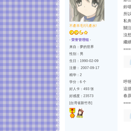
鈴
所
私奔
不產羊毛!!只產水!
關注
沒
-
荣誉管理组
-
繼
来自：夢的世界
===
性别：男
生日：1990-02-09
注册： 2007-09-17
精华：2
呼呀
学分：6 个
這
好人卡：493 张
春
好感度：23573
===
[台湾省新竹市]