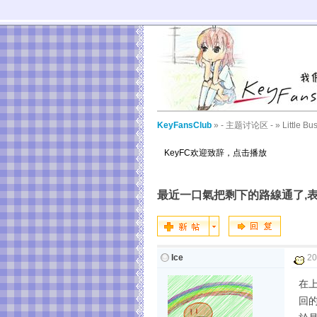
KeyFansClub
»
- 主题讨论区 -
»
Little Bu
KeyFC欢迎致辞，点击播放
最近一口氣把剩下的路線通了,表示
Ice
20
在上
回的