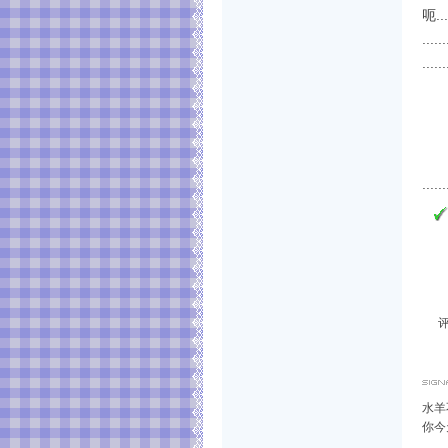
呃....
......
......
......
水羊
你今