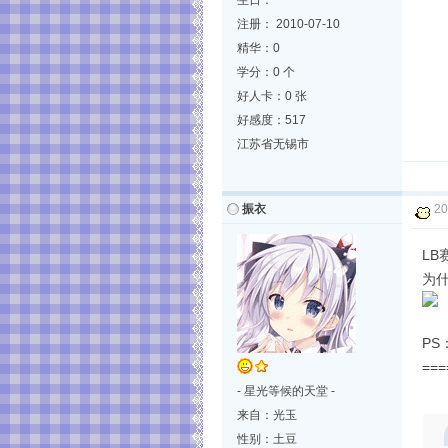
生日：
注册： 2010-07-10
精华：0
学分：0 个
好人卡：0 张
好感度：517
江苏省无锡市
振衣
20
L
为
P
===
- 星光等候的天堂 -
来自：光玉
性别：土豆