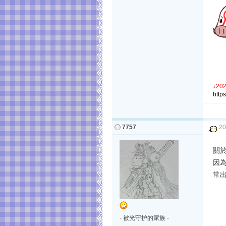
↓
20
http
7757
20
關
因為
常
- 被光守护的家族 -