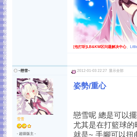
[包打听]LB&KW区问题解决中心
、
Lit
~戀雪~
2012-01-03 22:27
显示全部
姿勢/重心
戀雪呢 總是可以
雪雪
尤其是在打籃球的時
就是~ 手腳可以
- 超级版主 -