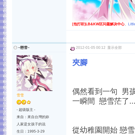
[包打听]LB&KW区问题解决中心
、
Lit
~戀雪~
2012-01-05 00:12
显示全部
夾腳
偶然看到一句 男孩
雪雪
一瞬間 戀雪茫了..
- 超级版主 -
来自：來自台灣的妳
人家是女孩子的说
從幼稚園開始 戀雪
生日：1995-3-29