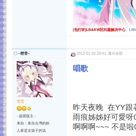
[包打听]LB&KW区问题解决中心
、
Lit
~戀雪~
2012-01-02 20:41
显示全部
唱歌
雪雪
昨天夜晚 在YY
雨痕姊姊好可愛呀0
- 超级版主 -
来自：來自台灣的妳
啊啊啊~~~ 不是啦0
人家是女孩子的说