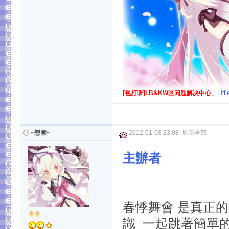
[包打听]LB&KW区问题解决中心
、
Lit
~戀雪~
2012-01-08 23:08
显示全部
主辦者
春悸舞會 是真正
雪雪
識 一起跳著簡單