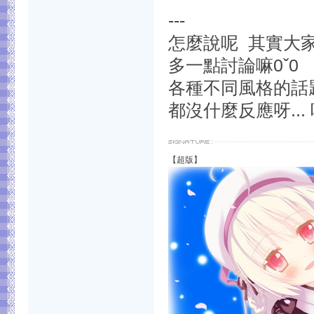
---
怎麼說呢 其實大
多一點討論嘛0ˇ0
各種不同風格的話題
都沒什麼反應呀... 哇
【超版】