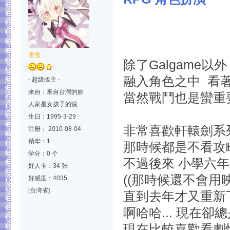
雪雪
除了Galgame以
融入角色之中 看著
- 超级版主 -
来自：來自台灣的妳
當然戰鬥也是蠻重
人家是女孩子的说
生日：1995-3-29
非常喜歡軒轅劍系
注册： 2010-08-04
精华：1
那時候都是不看攻略
学分：0 个
不過後來 小學六年級
好人卡：34 张
((那時候還不會用
好感度：4035
[台湾省]
直到去年才又重新
啊哈哈... 現在
現在比較喜歡看劇情