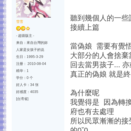
聽到幾個人的一些話 
雪雪
接續上篇
- 超级版主 -
来自：來自台灣的妳
當偽娘 需要有覺
人家是女孩子的说
大部分的人會捨棄
生日：1995-3-29
回去當男孩子...
注册： 2010-08-04
精华：1
真正的偽娘 就是終
学分：0 个
好人卡：34 张
為什麼呢
好感度：4035
[台湾省]
我覺得是 因為轉
府也有去處理
所以民眾漸漸的接
的0ˇ0