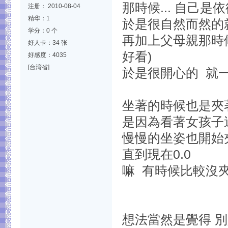
那時候... 自己
注册： 2010-08-04
精华：1
於是很自然而然的就
学分：0 个
再加上父母親那時
好人卡：34 张
好看)
好感度：4035
[台湾省]
於是很開心的 就一
坐著的時候也是夾
是因為看著女孩子
慢慢的坐姿也開始夾
直到現在0.0
嘛 有時候比較沒
想法當然是覺得 