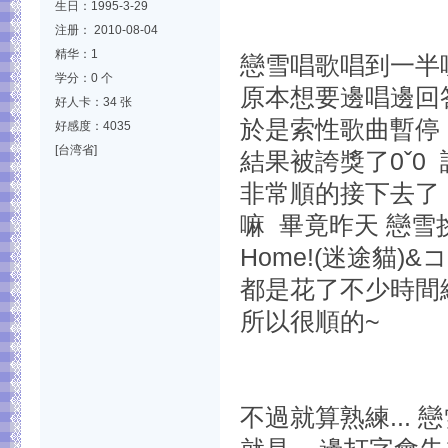
生日：1995-3-29
注册： 2010-08-04
精华：1
戀雪唱歌唱到一半呢
学分：0 个
原本想要邊唱邊回答
好人卡：34 张
於是索性歌曲暫停
好感度：4035
[台湾省]
結果被誇獎了0ˇ
非常順的接下去了
嘛 畢竟昨天 戀雪
Home!(迷途貓)
都是花了不少時間練
所以很順的~
不過就算熟練... 