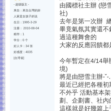
由國標社主辦 (
- 超级版主 -
来自：來自台灣的妳
社)
人家是女孩子的说
去年是第一次辦 總
生日：1995-3-29
畢竟氣氛其實還不
注册： 2010-08-04
精华：1
過這種舞會的
学分：0 个
大家的反應回饋都是
好人卡：34 张
好感度：4035
[台湾省]
今年暫定在4/14
境)
將是由戀雪主辦-ˇ-..
最近已經把各種初
不外乎 活動基本
劃、企劃書、社內
這樣就是好幾篇上千