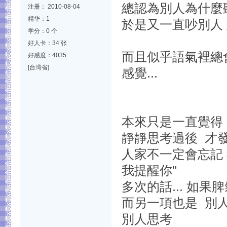
總認為別人為什麼聽
注册： 2010-08-04
精华：1
於是又一直吵別人
学分：0 个
好人卡：34 张
而且似乎語氣裡總
好感度：4035
[台湾省]
感覺...
本來只是一直覺得 
靜靜思考過後 才
人家不一定會忘記 
我提醒你"
多次的話... 如果
而另一項也是 別
別人思考