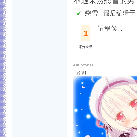
不過果然戀雪的男低音
~戀雪~ 最后编辑于 201
请稍侯...
1
评分次数
【超版】