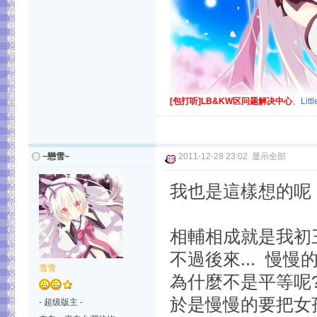
[包打听]LB&KW区问题解决中心
、
Lit
~戀雪~
2011-12-28 23:02
显示全部
我也是這樣想的呢
相輔相成就是我初三
不過後來... 慢慢
雪雪
為什麼不是平等呢
於是慢慢的要把女
- 超级版主 -