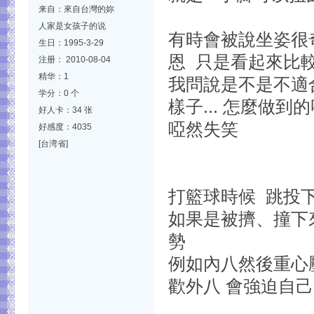
来自：來自台灣的妳
人家是女孩子的说
有時會被說坐姿很奇
生日：1995-3-29
恩 只是看起來比較
注册： 2010-08-04
精华：1
我問說是不是不適
学分：0 个
樣子... 怎麼做到的
好人卡：34 张
啞然失笑
好感度：4035
[台湾省]
打籃球時候 跳投下
如果是被擠、撞下
勢
例如內八然後重心壓
歡外八 會強迫自己改過