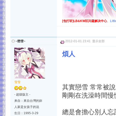
[包打听]LB&KW区问题解决中心
、
Lit
~戀雪~
2012-01-01 23:41
显示全部
煩人
雪雪
其實戀雪 常常被
剛剛在洗澡時間慢慢想
- 超级版主 -
来自：來自台灣的妳
人家是女孩子的说
總是會擔心別人忘記
生日：1995-3-29