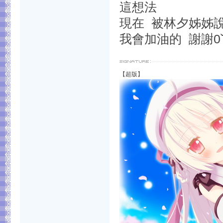
這想法
現在 被林夕姊姊
我會加油的 謝謝0ˇ
【超版】