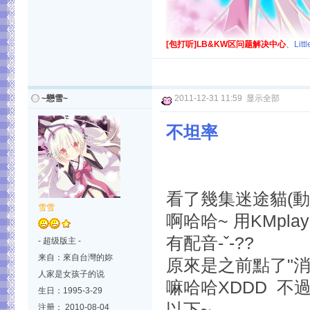
[包打听]LB&KW区问题解决中心
、
Lit
~戀雪~
2011-12-31 11:59
显示全部
不坦率
看了幾集迷途貓(動畫
雪雪
啊哈哈~ 用KMp
有配音-ˇ-??
- 超级版主 -
来自：來自台灣的妳
原來是之前點了"消除
人家是女孩子的说
嘛哈哈XDDD 不
生日：1995-3-29
以下~
注册： 2010-08-04