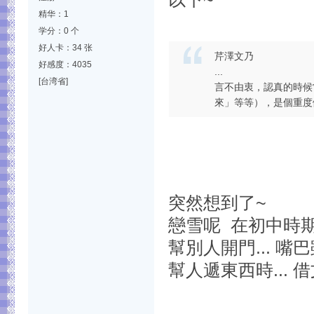
精华：1
学分：0 个
好人卡：34 张
芹澤文乃
好感度：4035
...
[台湾省]
言不由衷，認真的時候
來」等等），是個重度
突然想到了~
戀雪呢 在初中時期
幫別人開門... 
幫人遞東西時... 借