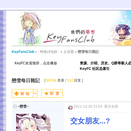
KeyFansClub
»
- 特色讨论区 -
»
土豆星
»
戀雪每日雜記
KeyFC欢迎致辞，点击播放
资源、介绍、历史、Q群等新人
KeyFC 社区总索引
戀雪每日雜記
[
50704
查看 /
112
回复 ]
~戀雪~
2011-12-28 21:03
显示全部
交女朋友...?