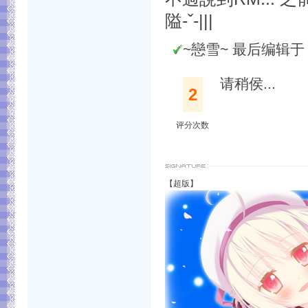
隘-ˇ-|||
~戀雪~ 最后编辑于 201
请稍侯...
2
评分次数
【超版】