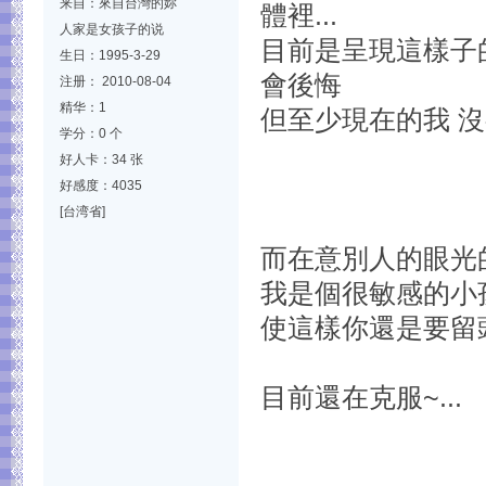
来自：來自台灣的妳
體裡...
人家是女孩子的说
目前是呈現這樣子
生日：1995-3-29
會後悔
注册： 2010-08-04
精华：1
但至少現在的我 
学分：0 个
好人卡：34 张
好感度：4035
[台湾省]
而在意別人的眼光的
我是個很敏感的小
使這樣你還是要留
目前還在克服~...