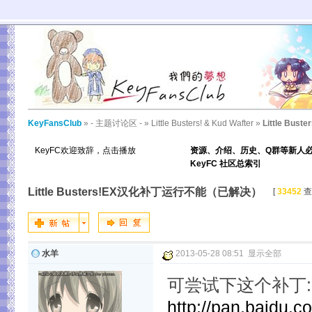
KeyFansClub
»
- 主题讨论区 -
»
Little Busters! & Kud Wafter
»
Little B
KeyFC欢迎致辞，点击播放
资源、介绍、历史、Q群等新人
KeyFC 社区总索引
Little Busters!EX汉化补丁运行不能（已解决）
[
33452
查
水羊
2013-05-28 08:51
显示全部
可尝试下这个补丁:
http://pan.baidu.c