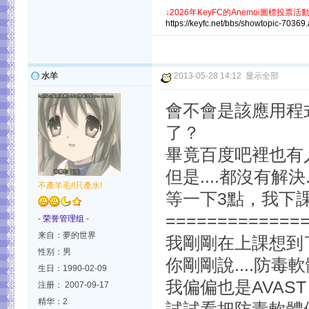
↓
2026年KeyFC的Anemoi圖標投票活動
https://keyfc.net/bbs/showtopic-70369
水羊
2013-05-28 14:12
显示全部
會不會是該應用程式
了？
畢竟百度吧裡也有
但是....都沒有解決..
不產羊毛!!只產水!
等一下3點，我下課
=============
-
荣誉管理组
-
来自：夢的世界
我剛剛在上課想到
性别：男
你剛剛說....防毒軟
生日：1990-02-09
我偏偏也是AVAST
注册： 2007-09-17
精华：2