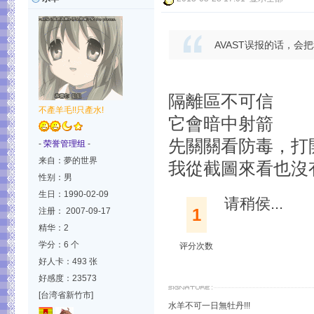
AVAST误报的话，
隔離區不可信
不產羊毛!!只產水!
它會暗中射箭
先關關看防毒，打
-
荣誉管理组
-
来自：夢的世界
我從截圖來看也沒有異
性别：男
生日：1990-02-09
请稍侯...
1
注册： 2007-09-17
精华：2
学分：6 个
评分次数
好人卡：493 张
好感度：23573
[台湾省新竹市]
水羊不可一日無牡丹!!!