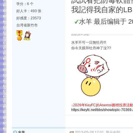
試試看把防毒軟體
学分：6 个
我記得我自家的LBE
好人卡：493 张
好感度：23573
水羊 最后编辑于 2013
台湾省新竹市
水羊不可一日無牡丹!!!
你今天膜拜牡丹神了沒??
↓
2026年KeyFC的Anemoi圖標投票活動
https://keyfc.net/bbs/showtopic-70369
水羊
2013-05-28 17:01
显示全部