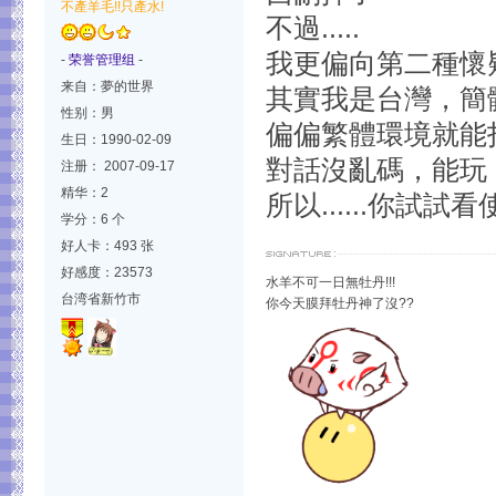
不產羊毛!!只產水!
不過.....
我更偏向第二種懷
-
荣誉管理组
-
来自：夢的世界
其實我是台灣，簡
性别：男
偏偏繁體環境就能
生日：1990-02-09
對話沒亂碼，能玩
注册： 2007-09-17
精华：2
所以......你試
学分：6 个
好人卡：493 张
好感度：23573
水羊不可一日無牡丹!!!
台湾省新竹市
你今天膜拜牡丹神了沒??