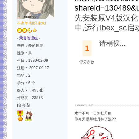
shareid=130489&
先安装原V4版汉
不產羊毛!!只產水!
中,运行lbex_sc
-
荣誉管理组
-
请稍侯...
来自：夢的世界
1
性别：男
生日：1990-02-09
评分次数
注册： 2007-09-17
精华：2
学分：6 个
好人卡：493 张
好感度：23573
[台湾省]
水羊不可一日無牡丹!!!
你今天膜拜牡丹神了沒??