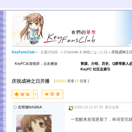
KeyFansClub
»
- 主题讨论区 -
»
Charlotte & 神様になった日
»
庆祝成神之
KeyFC欢迎致辞，点击播放
资源、介绍、历史、Q群等新人
KeyFC 社区总索引
庆祝成神之日开播
[
10222
查看 /
5
回复 ]
古河渚NAGISA
2020-10-11 07:59
显示全部
一觉醒来发现更新了，单词背完