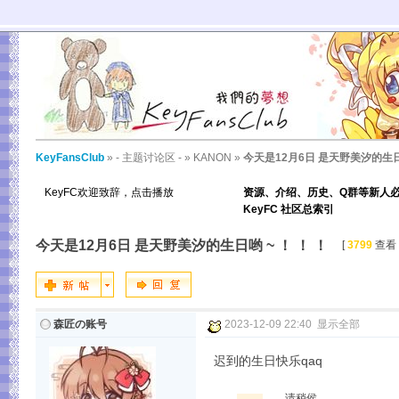
KeyFansClub
»
- 主题讨论区 -
»
KANON
»
今天是12月6日 是天野美汐的生日哟
KeyFC欢迎致辞，点击播放
资源、介绍、历史、Q群等新人
KeyFC 社区总索引
今天是12月6日 是天野美汐的生日哟 ~ ！ ！ ！
[
3799
查看 
森匠の账号
2023-12-09 22:40
显示全部
迟到的生日快乐qaq
请稍侯...