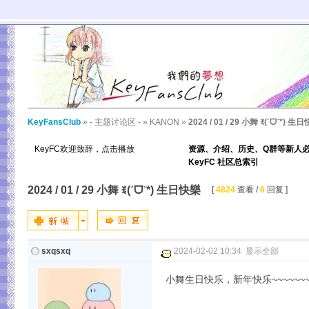
KeyFansClub
»
- 主题讨论区 -
»
KANON
»
2024 / 01 / 29 小舞 ꉂ(ˊᗜˋ*) 生
KeyFC欢迎致辞，点击播放
资源、介绍、历史、Q群等新人
KeyFC 社区总索引
2024 / 01 / 29 小舞 ꉂ(ˊᗜˋ*) 生日快樂
[
4824
查看 /
6
回复 ]
sxqsxq
2024-02-02 10:34
显示全部
小舞生日快乐，新年快乐~~~~~~~