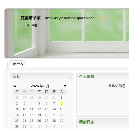
克里喵子家
https://keyfc.net/bbs/space/koori
……=_,=|||……
ホーム
日历
个人信息
«
»
发送短消息
2026
年
8
月
日
一
二
三
四
五
六
26
27
28
29
30
31
1
2
3
4
5
6
7
8
9
10
11
12
13
14
15
16
17
18
19
20
21
22
23
24
25
26
27
28
29
我的日志
30
31
1
2
3
4
5