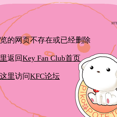
HTT
览的网页不存在或已经删除
里
返回
Key Fan Club首页
这里
访问
KFC论坛