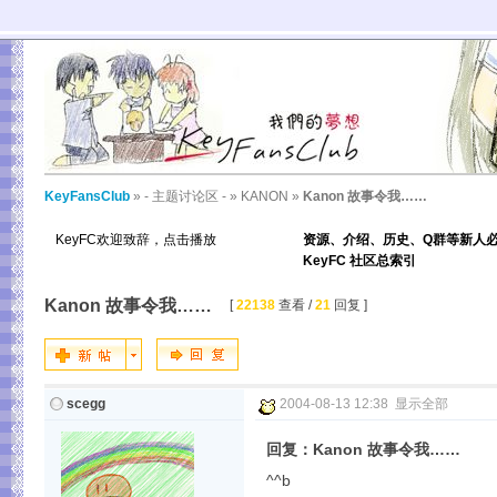
KeyFansClub
»
- 主题讨论区 -
»
KANON
»
Kanon 故事令我……
KeyFC欢迎致辞，点击播放
资源、介绍、历史、Q群等新人
KeyFC 社区总索引
Kanon 故事令我……
[
22138
查看 /
21
回复 ]
scegg
2004-08-13 12:38
显示全部
回复：Kanon 故事令我……
^^b