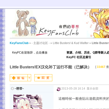
KeyFansClub
»
- 主题讨论区 -
»
Little Busters! & Kud Wafter
»
Little B
KeyFC欢迎致辞，点击播放
资源、介绍、历史、Q群等新人
KeyFC 社区总索引
Little Busters!EX汉化补丁运行不能（已解决）
[
33467
查
~戀雪~
2013-05-28 16:14
显示全部
這種時候一般會貼出遊戲資料夾的圖