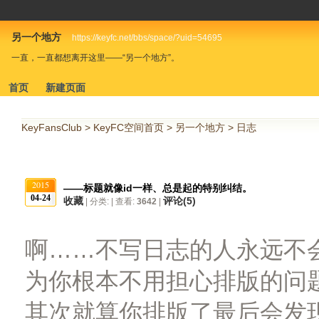
另一个地方
https://keyfc.net/bbs/space/?uid=54695
一直，一直都想离开这里——“另一个地方”。
首页
新建页面
KeyFansClub
>
KeyFC空间首页
>
另一个地方
>
日志
2015
——标题就像id一样、总是起的特别纠结。
04-24
收藏
评论(
5
)
| 分类: | 查看:
3642
|
啊……不写日志的人永远不
为你根本不用担心排版的问
其次就算你排版了最后会发现