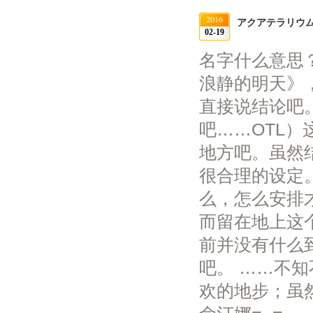
2016
アクアテラリウ
02-19
名字什么意思
浪静的明天》
直接说结论吧
吧……OTL
地方吧。虽然
很合理的设定
么，怎么安排
而留在地上这
前并没有什么
吧。 ……不
欢的地步；虽