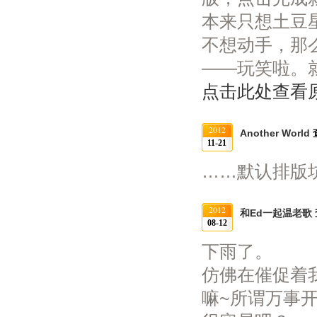
本来只想土豆
不想动手，那
——玩笑啦。就.
点击此处查看
2012
Another World
11-21
……默认排版
2012
和Ed一起温老歌
08-12
下雨了。
仿佛在催促着
嘛~所谓万事