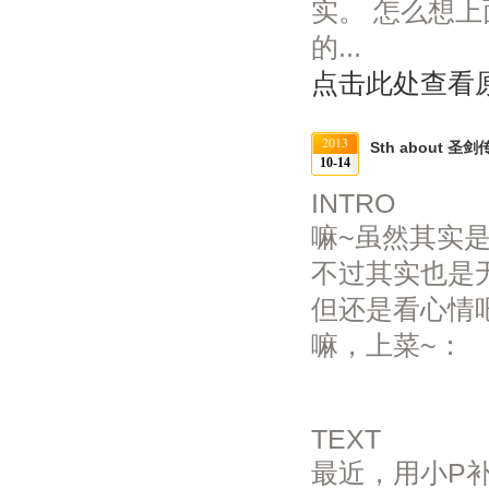
实。 怎么想
的...
点击此处查看
2013
Sth about 
10-14
INTRO
嘛~虽然其实
不过其实也是
但还是看心情
嘛，上菜~：
TEXT
最近，用小P