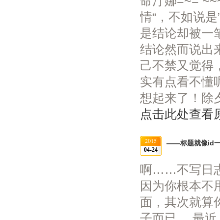
命汀娜=~= 
情“，不如说是
是结论却被一
结论然而说出
己不禁又觉得
实有点看不懂
想起来了！除夕
点击此处查看
2015
——标题就像id
04-24
啊……不写日
因为你根本不
面，其次就算
子而已。 最