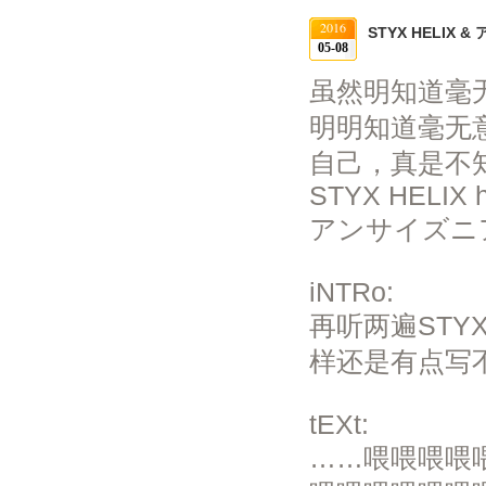
2016
STYX HELIX
05-08
虽然明知道毫
明明知道毫无
自己，真是不
STYX HELIX ht
アンサイズニア http
iNTRo:
再听两遍STY
样还是有点写
tEXt:
……喂喂喂喂