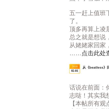
五一赶上值班
了。
顶多再算上凌
总之就是想说，
从姥姥家回家
……
点击此处
2018
从《beatles
02-01
话说在前面：
志哒！其实我
【本帖所有观